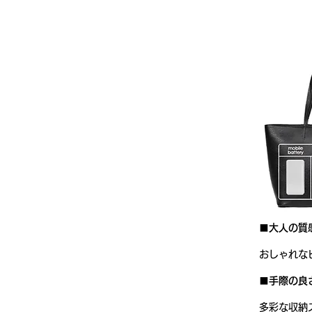
■大人の質
おしゃれな
■手際の良
多彩な収納