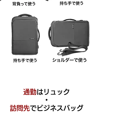
通勤
はリュック
・
​訪問先
でビジネスバッグ