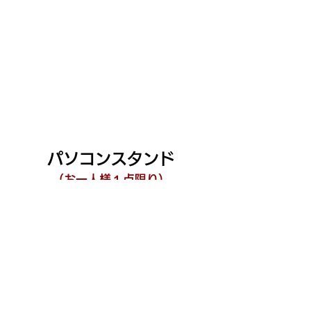
パソコンスタンド
（お一人様１点限り）
送料480円をご負担ください
「カートに入れる」をクリックし
送料のお支払いへお進みください。
プレゼントのお届け先を入力の上、
ご希望の決済方法にて送料をお支払い下さい。